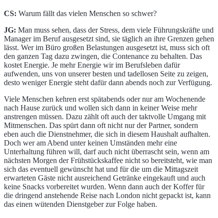
CS:
Warum fällt das vielen Menschen so schwer?
JG:
Man muss sehen, dass der Stress, dem viele Führungskräfte und
Manager im Beruf ausgesetzt sind, sie täglich an ihre Grenzen gehen
lässt. Wer im Büro großen Belastungen ausgesetzt ist, muss sich oft
den ganzen Tag dazu zwingen, die Contenance zu behalten. Das
kostet Energie. Je mehr Energie wir im Berufsleben dafür
aufwenden, uns von unserer besten und tadellosen Seite zu zeigen,
desto weniger Energie steht dafür dann abends noch zur Verfügung.
Viele Menschen kehren erst spätabends oder nur am Wochenende
nach Hause zurück und wollen sich dann in keiner Weise mehr
anstrengen müssen. Dazu zählt oft auch der taktvolle Umgang mit
Mitmenschen. Das spürt dann oft nicht nur der Partner, sondern
eben auch die Dienstnehmer, die sich in diesem Haushalt aufhalten.
Doch wer am Abend unter keinen Umständen mehr eine
Unterhaltung führen will, darf auch nicht überrascht sein, wenn am
nächsten Morgen der Frühstückskaffee nicht so bereitsteht, wie man
sich das eventuell gewünscht hat und für die um die Mittagszeit
erwarteten Gäste nicht ausreichend Getränke eingekauft und auch
keine Snacks vorbereitet wurden. Wenn dann auch der Koffer für
die dringend anstehende Reise nach London nicht gepackt ist, kann
das einen wütenden Dienstgeber zur Folge haben.