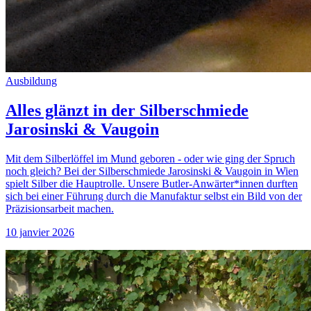
Ausbildung
Alles glänzt in der Silberschmiede
Jarosinski & Vaugoin
Mit dem Silberlöffel im Mund geboren - oder wie ging der Spruch
noch gleich? Bei der Silberschmiede Jarosinski & Vaugoin in Wien
spielt Silber die Hauptrolle. Unsere Butler-Anwärter*innen durften
sich bei einer Führung durch die Manufaktur selbst ein Bild von der
Präzisionsarbeit machen.
10 janvier 2026