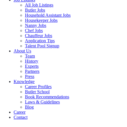
All Job Listings
Butler Jobs
Household Assistant Jobs
Housekeeper Jobs
Nanny Jobs
Chef Jobs
Chauffeur Jobs
Application Tips
Talent Pool Signup
About Us
Team
History
Experts
Partners
Press
Knowledge
Career Profiles
Butler School
Book Recommendations
Laws & Guidelines
Blog
Career
Contact