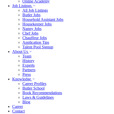
Online Academy
Job Listings
All Job Listings
Butler Jobs
Household Assistant Jobs
Housekeeper Jobs
Nanny Jobs
Chef Jobs
Chauffeur Jobs
Application Tips
Talent Pool Signup
About Us
Team
History
Experts
Partners
Press
Knowledge
Career Profiles
Butler School
Book Recommendations
Laws & Guidelines
Blog
Career
Contact