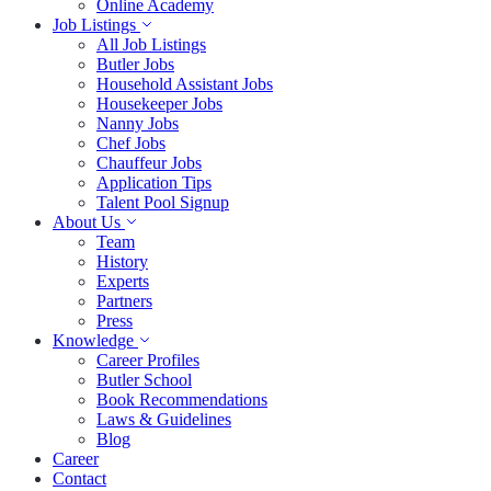
Online Academy
Job Listings
All Job Listings
Butler Jobs
Household Assistant Jobs
Housekeeper Jobs
Nanny Jobs
Chef Jobs
Chauffeur Jobs
Application Tips
Talent Pool Signup
About Us
Team
History
Experts
Partners
Press
Knowledge
Career Profiles
Butler School
Book Recommendations
Laws & Guidelines
Blog
Career
Contact