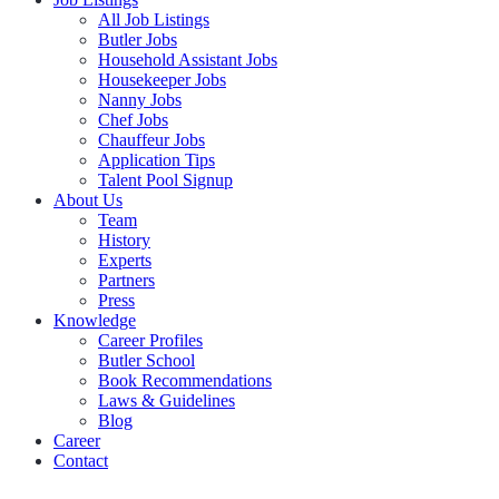
All Job Listings
Butler Jobs
Household Assistant Jobs
Housekeeper Jobs
Nanny Jobs
Chef Jobs
Chauffeur Jobs
Application Tips
Talent Pool Signup
About Us
Team
History
Experts
Partners
Press
Knowledge
Career Profiles
Butler School
Book Recommendations
Laws & Guidelines
Blog
Career
Contact