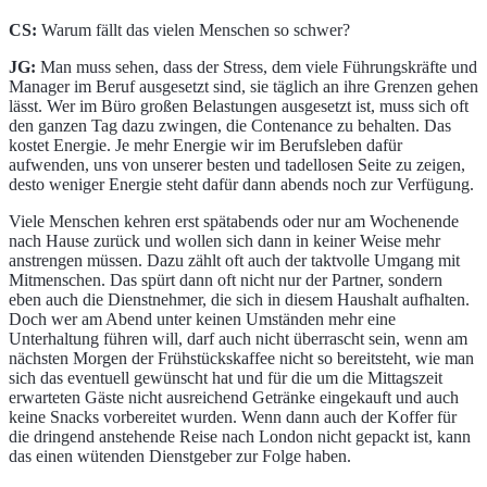
CS:
Warum fällt das vielen Menschen so schwer?
JG:
Man muss sehen, dass der Stress, dem viele Führungskräfte und
Manager im Beruf ausgesetzt sind, sie täglich an ihre Grenzen gehen
lässt. Wer im Büro großen Belastungen ausgesetzt ist, muss sich oft
den ganzen Tag dazu zwingen, die Contenance zu behalten. Das
kostet Energie. Je mehr Energie wir im Berufsleben dafür
aufwenden, uns von unserer besten und tadellosen Seite zu zeigen,
desto weniger Energie steht dafür dann abends noch zur Verfügung.
Viele Menschen kehren erst spätabends oder nur am Wochenende
nach Hause zurück und wollen sich dann in keiner Weise mehr
anstrengen müssen. Dazu zählt oft auch der taktvolle Umgang mit
Mitmenschen. Das spürt dann oft nicht nur der Partner, sondern
eben auch die Dienstnehmer, die sich in diesem Haushalt aufhalten.
Doch wer am Abend unter keinen Umständen mehr eine
Unterhaltung führen will, darf auch nicht überrascht sein, wenn am
nächsten Morgen der Frühstückskaffee nicht so bereitsteht, wie man
sich das eventuell gewünscht hat und für die um die Mittagszeit
erwarteten Gäste nicht ausreichend Getränke eingekauft und auch
keine Snacks vorbereitet wurden. Wenn dann auch der Koffer für
die dringend anstehende Reise nach London nicht gepackt ist, kann
das einen wütenden Dienstgeber zur Folge haben.