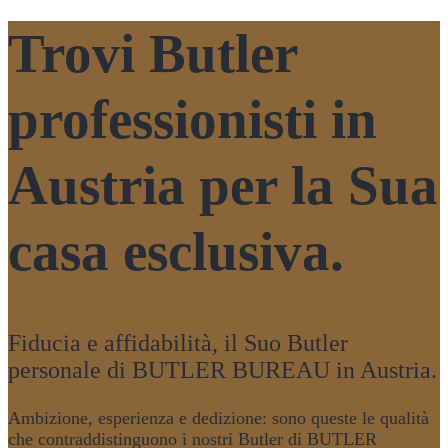
Trovi Butler
professionisti in
Austria per la Sua
casa esclusiva.
Fiducia e affidabilità, il Suo Butler
personale di BUTLER BUREAU in Austria.
Ambizione, esperienza e dedizione: sono queste le qualità
che contraddistinguono i nostri Butler di BUTLER