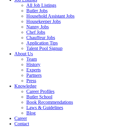
All Job Listings
Butler Jobs
Household Assistant Jobs
Housekeeper Jobs
Nanny Jobs
Chef Jobs
Chauffeur Jobs
Application Tips
Talent Pool Signup
About Us
Team
History
Experts
Partners
Press
Knowledge
Career Profiles
Butler School
Book Recommendations
Laws & Guidelines
Blog
Career
Contact