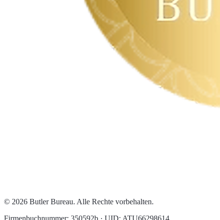
© 2026 Butler Bureau. Alle Rechte vorbehalten.
Firmenbuchnummer: 350592b · UID: ATU66298614