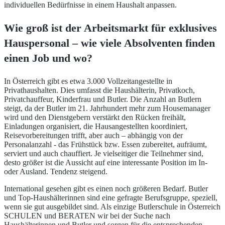
individuellen Bedürfnisse in einem Haushalt anpassen.
Wie groß ist der Arbeitsmarkt für exklusives
Hauspersonal – wie viele Absolventen finden
einen Job und wo?
In Österreich gibt es etwa 3.000 Vollzeitangestellte in
Privathaushalten. Dies umfasst die Haushälterin, Privatkoch,
Privatchauffeur, Kinderfrau und Butler. Die Anzahl an Butlern
steigt, da der Butler im 21. Jahrhundert mehr zum Housemanager
wird und den Dienstgebern verstärkt den Rücken freihält,
Einladungen organisiert, die Hausangestellten koordiniert,
Reisevorbereitungen trifft, aber auch – abhängig von der
Personalanzahl - das Frühstück bzw. Essen zubereitet, aufräumt,
serviert und auch chauffiert. Je vielseitiger die Teilnehmer sind,
desto größer ist die Aussicht auf eine interessante Position im In-
oder Ausland. Tendenz steigend.
International gesehen gibt es einen noch größeren Bedarf. Butler
und Top-Haushälterinnen sind eine gefragte Berufsgruppe, speziell,
wenn sie gut ausgebildet sind. Als einzige Butlerschule in Österreich
SCHULEN und BERATEN wir bei der Suche nach
Haushälterinnen und Butler und sorgen für die entsprechenden